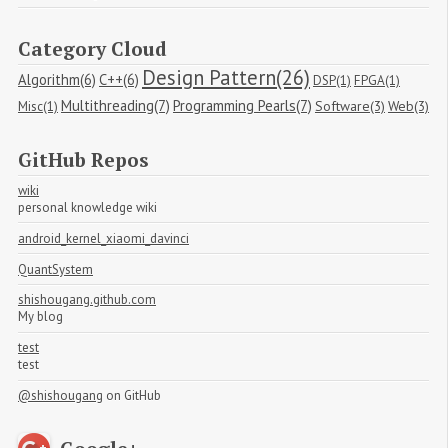
Category Cloud
Design Pattern(26)
Algorithm(6)
C++(6)
DSP(1)
FPGA(1)
Multithreading(7)
Programming Pearls(7)
Software(3)
Web(3)
Misc(1)
GitHub Repos
wiki
personal knowledge wiki
android_kernel_xiaomi_davinci
QuantSystem
shishougang.github.com
My blog
test
test
@shishougang
on GitHub