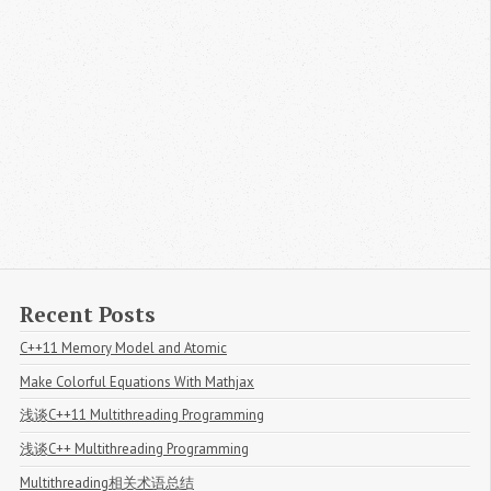
Recent Posts
C++11 Memory Model and Atomic
Make Colorful Equations With Mathjax
浅谈C++11 Multithreading Programming
浅谈C++ Multithreading Programming
Multithreading相关术语总结