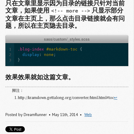
只在文章里显示因为目录的链接只针对当前
文章，如果使用
只显示部分
<!-- more -->
文章在主页上，那么点击目录链接就会有问
题，所以在主页隐去目录。
sass/custom/_styles.scss
1
.blog-index
#markdown-toc
{
2
display
:
none
;
3
}
效果效果就如这篇文章。
http://kramdown.gettalong.org/converter/html.html#toc
↩
Posted by
DreamRunner
May 11
th
, 2014
Web