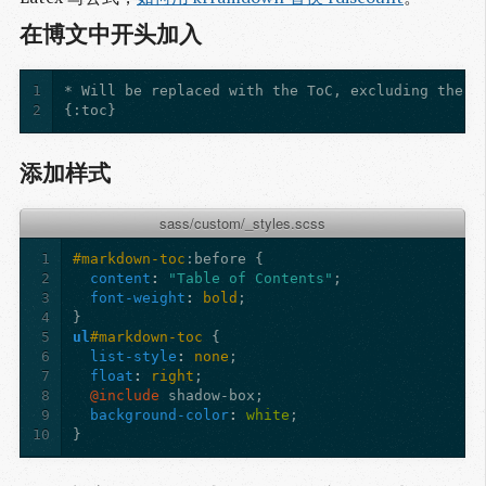
在博文中开头加入
1
2
{:toc}
添加样式
sass/custom/_styles.scss
1
#markdown-toc
:before
{
2
content
:
"Table of Contents"
;
3
font-weight
:
bold
;
4
}
5
ul
#markdown-toc
{
6
list-style
:
none
;
7
float
:
right
;
8
@include
 shadow-box
;
9
background-color
:
white
;
10
}