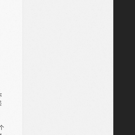
你
起
个