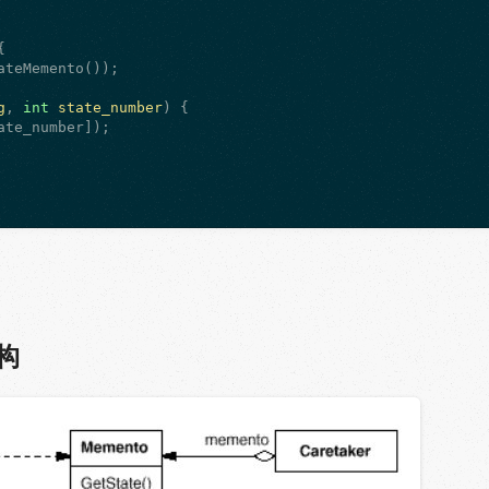


teMemento());

g
, 
int
state_number
) {

ate_number]);

构