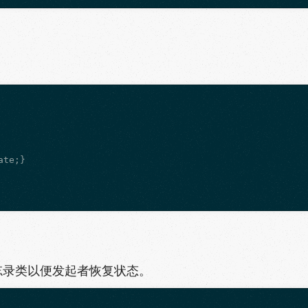
te;}

忘录类以便发起者恢复状态。