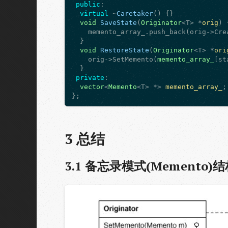
public
:

virtual
 ~
Caretaker
() {}

void
SaveState
(
Originator
<T> *
orig
) {
    memento_array_.push_back(orig->Crea
  }

void
RestoreState
(
Originator
<T> *
ori
    orig->SetMemento(
memento_array_
[st
  }

private
:

vector
<
Memento
<T> *> 
memento_array_
;

3
总结
3.1
备忘录模式(Memento)结