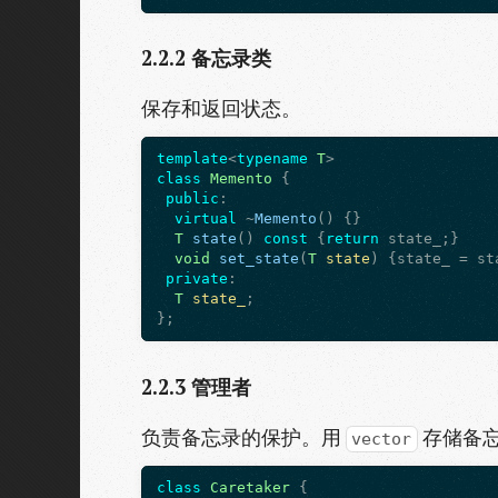
2.2.2
备忘录类
保存和返回状态。
template
<
typename
T
class
Memento
 {

public
:

virtual
 ~
Memento
() {}

T
state
() 
const
 {
return
 state_;}

void
set_state
(
T
state
) {state_ = sta
private
:

T
state_
;

2.2.3
管理者
负责备忘录的保护。用
存储备
vector
class
Caretaker
 {
