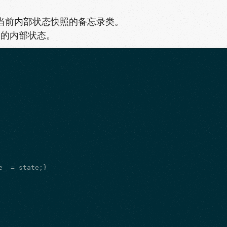
当前内部状态快照的备忘录类。
的内部状态。
e_ = state;}
