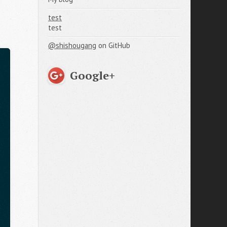
test
test
@shishougang
on GitHub
Google+