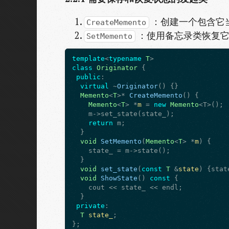
：创建一个包含它
CreateMemento
：使用备忘录类恢复它
SetMemento
template
<
typename
T
class
Originator
 {

public
:

virtual
 ~
Originator
() {}

Memento
<
T
>* 
CreateMemento
() {

Memento
<
T
> *
m
 = 
new
Memento
<T>();

    m->set_state(state_);

return
 m;

  }

void
SetMemento
(
Memento
<
T
> *
m
) {

    state_ = m->state();

  }

void
set_state
(
const
T
 &
state
) {stat
void
ShowState
() 
const
 {

    cout << state_ << endl;

  }

private
:

T
state_
;
