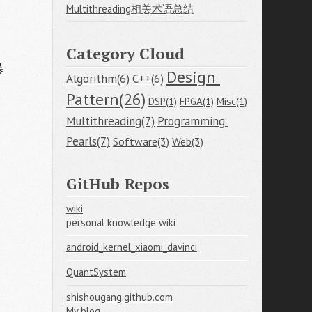
Multithreading相关术语总结
Category Cloud
暴
Design 
Algorithm(6)
C++(6)
Pattern(26)
DSP(1)
FPGA(1)
Misc(1)
Multithreading(7)
Programming 
Pearls(7)
Software(3)
Web(3)
GitHub Repos
wiki
personal knowledge wiki
android_kernel_xiaomi_davinci
QuantSystem
shishougang.github.com
My blog