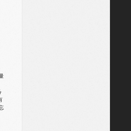
量
备
有
忘