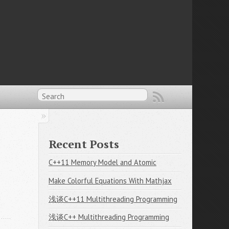
Recent Posts
C++11 Memory Model and Atomic
Make Colorful Equations With Mathjax
浅谈C++11 Multithreading Programming
浅谈C++ Multithreading Programming